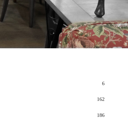
6
162
186