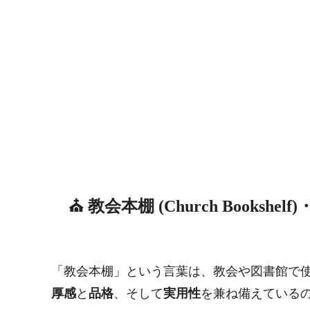
⛪ 教会本棚 (Church Books
「教会本棚」という言葉は、教会や図書館で
厚感
と
品格
、そして
実用性
を兼ね備えている