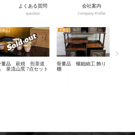
よくある質問
会社案内
question
Company Profile
骨董品
アンティーク
骨董品
骨董品 螺鈿細工 飾り
福岡アンティーク 黒
福岡骨
棚
漆塗りのコンソールテ
笥・小
ーブル