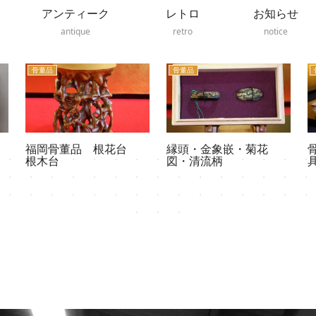
アンティーク
レトロ
お知らせ
antique
retro
notice
骨董品
骨董品
縁頭・金象嵌・菊花
骨董品 萩焼 煎茶道
図・清流柄
具 泉流山窯 7点セット