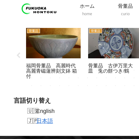
ホーム
骨董品
home
curio
骨董品
骨董品
麗時代
骨董品 古伊万里大
福岡骨董品 根花台
文鉢 箱
皿 兎の餅つき/鶴
根木台
言語切り替え
English
日本語