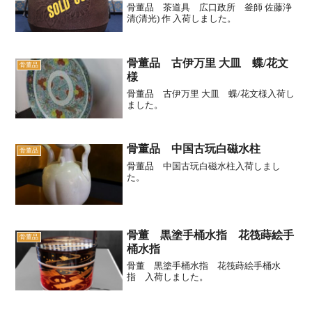
骨董品 茶道具 広口政所 釜師 佐藤浄
清(清光) 作 入荷しました。
骨董品 古伊万里 大皿 蝶/花文
骨董品
様
骨董品 古伊万里 大皿 蝶/花文様入荷し
ました。
骨董品 中国古玩白磁水柱
骨董品
骨董品 中国古玩白磁水柱入荷しまし
た。
骨董 黒塗手桶水指 花筏蒔絵手
骨董品
桶水指
骨董 黒塗手桶水指 花筏蒔絵手桶水
指 入荷しました。