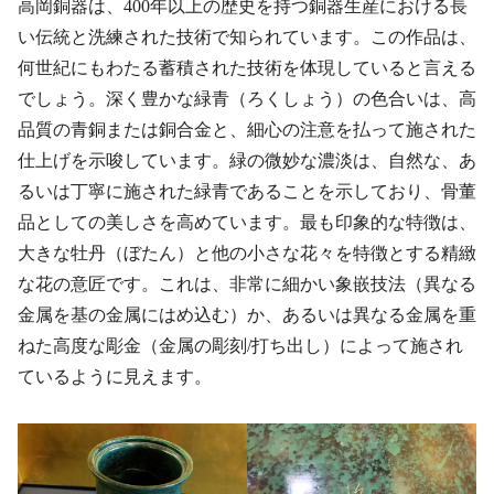
高岡銅器は、400年以上の歴史を持つ銅器生産における長
い伝統と洗練された技術で知られています。この作品は、
何世紀にもわたる蓄積された技術を体現していると言える
でしょう。深く豊かな緑青（ろくしょう）の色合いは、高
品質の青銅または銅合金と、細心の注意を払って施された
仕上げを示唆しています。緑の微妙な濃淡は、自然な、あ
るいは丁寧に施された緑青であることを示しており、骨董
品としての美しさを高めています。最も印象的な特徴は、
大きな牡丹（ぼたん）と他の小さな花々を特徴とする精緻
な花の意匠です。これは、非常に細かい象嵌技法（異なる
金属を基の金属にはめ込む）か、あるいは異なる金属を重
ねた高度な彫金（金属の彫刻/打ち出し）によって施され
ているように見えます。