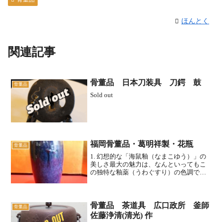
ほんとく
関連記事
骨董品 日本刀装具 刀鍔 鼓
骨董品
Sold out
福岡骨董品・葛明祥製・花瓶
骨董品
1. 幻想的な「海鼠釉（なまこゆう）」の
美しさ最大の魅力は、なんといってもこ
の独特な釉薬（うわぐすり）の色調で
す。日本ではその色合いが海鼠（なま
こ）に似ていることから「海鼠釉」と呼
ばれます。色の変化: 深い紺色から鮮やか
な紫色へと移り変わる...
骨董品 茶道具 広口政所 釜師
骨董品
佐藤浄清(清光) 作