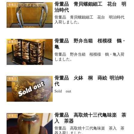
骨董品 青貝螺鈿細工 花台 明
骨董品
治時代
骨董品 青貝螺鈿細工 花台 明治時代
入荷しました。
骨董品 野弁当箱 桜模様 鶴・
骨董品
亀
骨董品 野弁当箱 桜模様 鶴・亀入荷
しました。
骨董品 火鉢 桐 蒔絵 明治時
骨董品
代
Sold out
骨董品 高取焼十三代亀味楽 茶
骨董品
入 茶器
骨董品 高取焼十三代亀味楽 茶入 茶
器入荷しました。