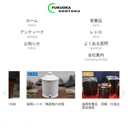
ホーム
骨董品
home
curio
アンティーク
レトロ
antique
retro
お知らせ
よくある質問
notice
question
会社案内
Company Profile
レトロ
骨董品
ア
鉢
福岡レトロ・陶器製の水瓶
福岡骨董品 貝桶 行器ほかい
福岡
黒染漆器
計