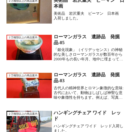
美術品 岩沢重夫 ピーマン 日
２万種類以上の商品案内
本画
美術品 岩沢重夫 ピーマン 日本画
入荷しました。
ローマンガラス 遺跡品 発掘
２万種類以上の商品案内
品-05
「銀化現象」（イリデッセンス）の神秘
的な美しさローマンガラスが数百年から
2000年もの長い年月、地中に埋まってい
たことで、ガラスの成分と土中の成分が
化学反応を起こし、表面に薄い膜状の層
ができます。これが光を複雑に反射し、
ローマンガラス 遺跡品 発掘
２万種類以上の商品案内
銀色、金色、虹色など...
品-03
古代人の精神世界とロマン象徴的な意味:
古代において、動物はしばしば神聖な意
味や象徴性を持ちます。例えば、写真の
モチーフがもし牛やヤギであれば、豊
穣、富、生贄、あるいは神々との関わり
を示す祭儀的な意味合いがあったと考え
ハンギングチェア ワイド レッ
２万種類以上の商品案内
られます。古代の装飾品...
ド
ハンギングチェア ワイド レッド入荷し
ました。