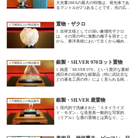
大光量288Aの最大の特徴は、発光体であ
るマントルが2つあることです。光の広が
り: 1つよりも光が分散されるため、影が
できにくく、サイト全体を柔らかく、か
つ力強く照らしてくれます。メインラン
置物・ザクロ
２万種類以上の商品案内
タンとして...
1. 吉祥文様としての深い象徴性ザクロ
は、その実の中に無数の種子を宿すこと
から、東洋美術において古くから極めて
縁起の良い「吉祥モチーフ」とされてき
ました。子孫繁栄と多産: 多くの種を持つ
ことから「子宝に恵まれる」「家運が長
く続く」ことの象徴...
銀製・SILVER 970ヨット置物
２万種類以上の商品案内
1. 純度「SILVER 970」という贅沢な素材
感日本の伝統的な銀製品（特に武比古な
どの著名工房の作）によく見られる純度
です。 一般的なスターリングシルバー
（SILVER 925）よりもさらに銀の含有率
が高く（97%）、純銀に近い独特の柔...
銀製・SILVER 鹿置物
２万種類以上の商品案内
1. 現代的で洗練された「スタイライズ
ド・モダン」な造形美一般的な写実的
（リアル）な鹿の置物とは異なり、この
造形は体のラインが美しくデフォルメさ
れたモダンアートのような洗練さを持っ
ています。流れるような曲線： 脚から胴
体、首へとつながる滑ら...