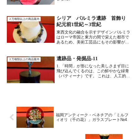
シリア パルミラ遺跡 首飾り
２万種類以上の商品案内
紀元前1世紀～3世紀
東西文化の融合を示すデザイン:パルミラ
はローマ帝国と東方の間で栄えた都市で
あるため、美術工芸品にもその影響が見
られます。この首飾りは、不揃いな天然
石や、模様が施された大きな石を組み合
わせた、土着的で力強い印象のデザイン
遺跡品・発掘品-11
２万種類以上の商品案内
であり、当時のパルミラ...
1. 「時間」が形になった美しさまず目に
飛び込んでくるのは、この鮮やかな緑青
（パティーナ）です。 これは、人工的な
塗料では決して再現できない、土の中の
成分と金属が何百年、何千年という歳月
をかけて対話し、作り上げた「時間の結
晶」です。「完成し...
福岡アンティーク・ベネチアの「ミルフ
ィオリ（千の花）」ガラスプレート№4