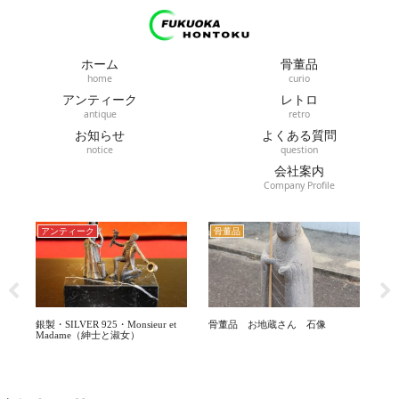
ホーム
骨董品
home
curio
アンティーク
レトロ
antique
retro
お知らせ
よくある質問
notice
question
会社案内
Company Profile
骨董品
骨董品
ア
t
骨董品 お地蔵さん 石像
福岡骨董品 坂田泥華 煎茶道具 7点
フ
セット
ズ