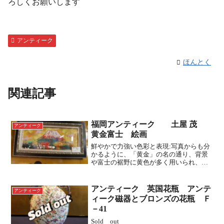
ろしくお願いします
アンティーク
ほんとく
関連記事
福岡アンティーク 土屋 茂
アンティーク
黄金富士 絵画
鮮やかで力強い色彩と表現:写真からも分
かるように、「黄金」の名の通り、背景
や富士の裾野に黄色が多く用いられ、非
常に華やかでエネルギーを感じさせる色
彩です。この黄色は、風水において金運
を招く色とされており、縁起の良さを強
アンティーク 英国花瓶 アンテ
アンティーク
調しています。絵具を厚...
ィーク磁器とブロンズの花瓶 Ｆ
－41
Sold out