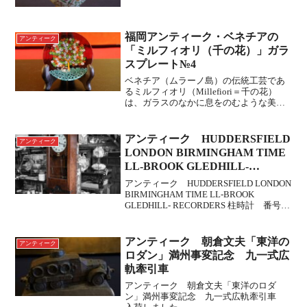
福岡アンティーク・ベネチアの
アンティーク
「ミルフィオリ（千の花）」ガラ
スプレート№4
ベネチア（ムラーノ島）の伝統工芸であ
るミルフィオリ（Millefiori＝千の花）
は、ガラスのなかに息をのむような美し
い世界を閉じ込めた、まさに「光の芸術
品」です。ミルフィオリの魅力を余すと
ころなく伝えてくれる素晴らしい一品で
アンティーク HUDDERSFIELD
アンティーク
すね。この技法...
LONDON BIRMINGHAM TIME
LL-BROOK GLEDHILL-
RECORDERS 柱時計 番号23167
アンティーク HUDDERSFIELD LONDON
BIRMINGHAM TIME LL-BROOK
GLEDHILL- RECORDERS 柱時計 番号
23167入荷しました。
アンティーク 朝倉文夫「東洋の
アンティーク
ロダン」満州事変記念 九一式広
軌牽引車
アンティーク 朝倉文夫「東洋のロダ
ン」満州事変記念 九一式広軌牽引車