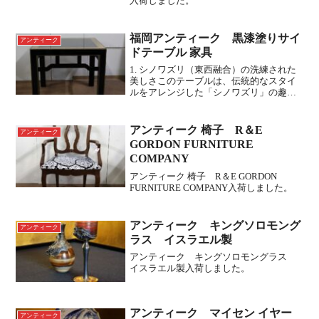
入荷しました。
福岡アンティーク 黒漆塗りサイ
アンティーク
ドテーブル 家具
1. シノワズリ（東西融合）の洗練された
美しさこのテーブルは、伝統的なスタイ
ルをアレンジした「シノワズリ」の趣が
あります。明式家具の面影: 脚の形や、幕
板（天板の下の部分）の曲線的なデザイ
ンは、中国の「明時代」の家具の様式を
アンティーク 椅子 R＆E
アンティーク
彷彿とさせます。...
GORDON FURNITURE
COMPANY
アンティーク 椅子 R＆E GORDON
FURNITURE COMPANY入荷しました。
アンティーク キングソロモング
アンティーク
ラス イスラエル製
アンティーク キングソロモングラス
イスラエル製入荷しました。
アンティーク マイセン イヤー
アンティーク