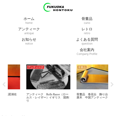
ホーム
骨董品
home
curio
アンティーク
レトロ
antique
retro
お知らせ
よくある質問
notice
question
会社案内
Company Profile
アンティーク
骨董品
レ
在
アンティーク Rolls Razor（ロー
骨董品 巻花台 飾り台 紫檀
レト
ルス・レイザー）イギリス 髭剃
唐木 中国アンティーク
ジオ
り