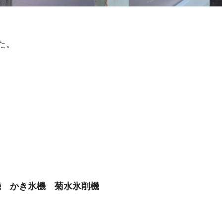
た。
機 かき氷機 菊水氷削機