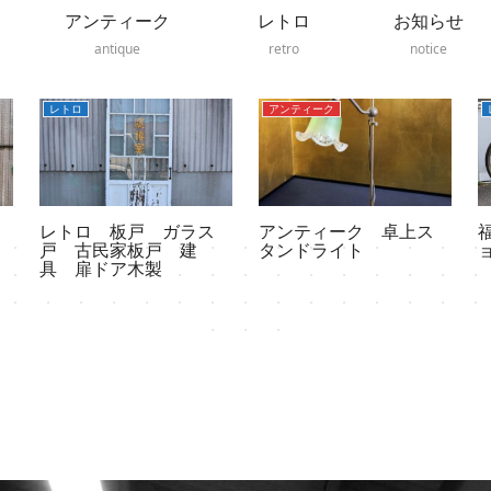
アンティーク
レトロ
お知らせ
antique
retro
notice
アンティーク
レトロ
アンティーク 卓上ス
福岡レトロ雑貨・ナシ
タンドライト
ョナルMIYATA自転車