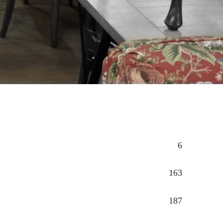
6
163
187