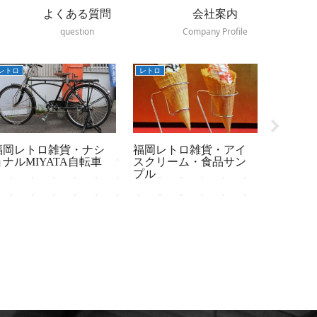
よくある質問
会社案内
question
Company Profile
レトロ
アンティーク
アンティー
福岡レトロ雑貨・アイ
アンティーク シルバ
アンテ
スクリーム・食品サン
ープレート＆白蝶貝
テーブ
プル
ナイフ2本セット 英国
ジョセフエリオット社
製