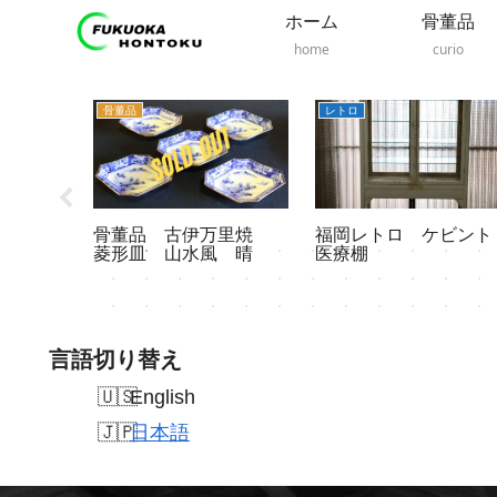
ホーム
骨董品
home
curio
レトロ
レトロ
万里焼
福岡レトロ ケビント
レトロ 板戸 ガラス
 晴
医療棚
戸 古民家板戸 建
具 扉ドア木製
言語切り替え
English
日本語