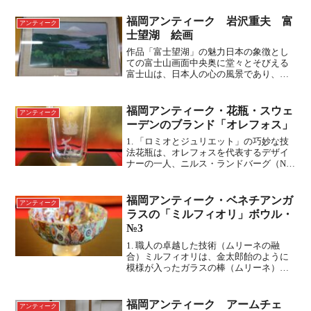
福岡アンティーク 岩沢重夫 富
アンティーク
士望湖 絵画
作品「富士望湖」の魅力日本の象徴とし
ての富士山画面中央奥に堂々とそびえる
富士山は、日本人の心の風景であり、神
聖な美しさの象徴です。雪化粧をまとっ
た姿が、周囲の深緑や湖面と対比され、
静謐な雰囲気を醸し出しています。山頂
福岡アンティーク・花瓶・スウェ
アンティーク
がわずかに霞んでいる様子...
ーデンのブランド「オレフォス」
1. 「ロミオとジュリエット」の巧妙な技
法花瓶は、オレフォスを代表するデザイ
ナーの一人、ニルス・ランドバーグ（Nils
Landberg）が1944年に発表した「ロミオ
とジュリエット」という非常に有名なデ
ザインです。この作品には、オレフォス...
福岡アンティーク・ベネチアンガ
アンティーク
ラスの「ミルフィオリ」ボウル・
№3
1. 職人の卓越した技術（ムリーネの融
合）ミルフィオリは、金太郎飴のように
模様が入ったガラスの棒（ムリーネ）を
細かく裁断し、それらを型に敷き詰めて
熱で溶かし合わせることで成形されま
す。 星型や花模様、多層構造になった複
福岡アンティーク アームチェ
アンティーク