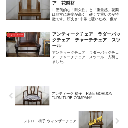
雑なムリーネが隙間なく...
ア 花梨材
1. 圧倒的な「耐久性」と「重量感」花梨
は非常に密度が高く、硬くて重いのが特
徴です。頑丈さ: 非常に硬いため、傷がつ
きにくく、何十年、何百年と使い続ける
ことができます。安定感: 見た目以上に重
量があるため、座った時の安定感が抜群
アンティークチェア ラダーバッ
アンティーク
です。この椅...
クチェア チャーチチェア スツ
ール
アンティークチェア ラダーバックチェ
ア チャーチチェア スツール 入荷し
ました。
アンティーク 椅子 R＆E GORDON
FURNITURE COMPANY
レトロ 椅子 ウィンザーチェア