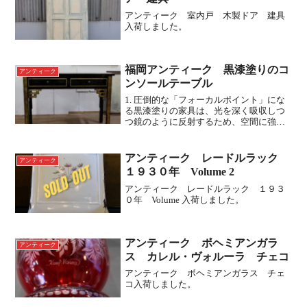
アンティーク 室内戸 木製ドア 建具
入荷しました。
福岡アンティーク 黒漆塗りのコ
アンティーク
ンソールテーブル
1. 圧倒的な「フォーカルポイント」にな
る黒漆塗りの家具は、光を深く吸収しつ
つ鏡のように反射するため、空間に強い
奥行きと高級感を与えます。視覚的な引
き締め効果: 黒は空間を引き締める色で
す。壁際に置くだけで、その場所が部屋
アンティーク レードルラック
アンティーク
の主役（フォーカル...
１９３０年 Volume 2
アンティーク レードルラック １９３
０年 Volume 入荷しました。
アンティーク ボヘミアンガラ
アンティーク
ス カレル・ヴォルーラ チェコ
アンティーク ボヘミアンガラス チェ
コ入荷しました。