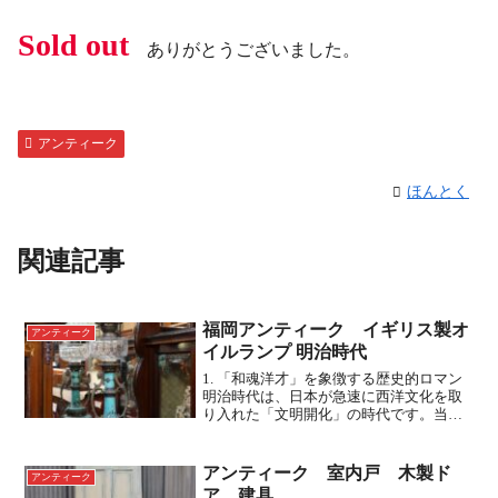
Sold out
ありがとうございました。
アンティーク
ほんとく
関連記事
福岡アンティーク イギリス製オ
アンティーク
イルランプ 明治時代
1. 「和魂洋才」を象徴する歴史的ロマン
明治時代は、日本が急速に西洋文化を取
り入れた「文明開化」の時代です。当
時、このようなイギリス製の高級ランプ
は、限られた上流階級や豪商だけが手に
できる最先端のステータスシンボルでし
アンティーク 室内戸 木製ド
アンティーク
た。 日本の伝統的な和...
ア 建具