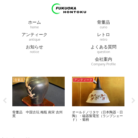
ホーム
骨董品
home
curio
アンティーク
レトロ
antique
retro
お知らせ
よくある質問
notice
question
会社案内
Company Profile
骨董品
アンティーク
骨董品
骨董品 中国古玩 梅瓶 南宋 吉州
オールドノリタケ（日本陶器・日
燗銅壺 酒
窯
陶）・磁器製電笠（ランプシェー
ド）・菊柄