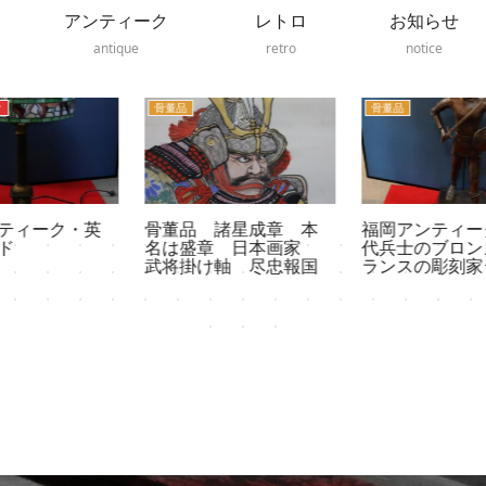
アンティーク
レトロ
お知らせ
antique
retro
notice
骨董品
骨董品
骨董品 諸星成章 本
福岡アンティーク・古
名は盛章 日本画家
代兵士のブロンズ像フ
武将掛け軸 尽忠報国
ランスの彫刻家ジョル
ジュ・ガルデ作