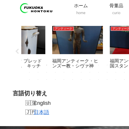
ホーム
骨董品
home
curio
アンティーク
アンティーク
福岡アンティーク・ヒ
福岡アンティーク・英
キッチ
ンズー教・シヴァ神
国スタンド
言語切り替え
English
日本語