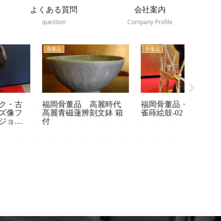
よくある質問
会社案内
question
Company Profile
骨董品
骨董品
骨董品
福岡骨董品 高麗時代
福岡骨董品・小鼓・竹
骨董品
高麗青磁蓮辨刻文鉢 箱
雀蒔絵鼓-02
花瓶 
付