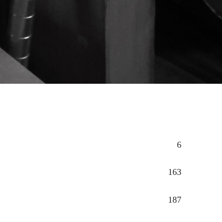
6
163
187