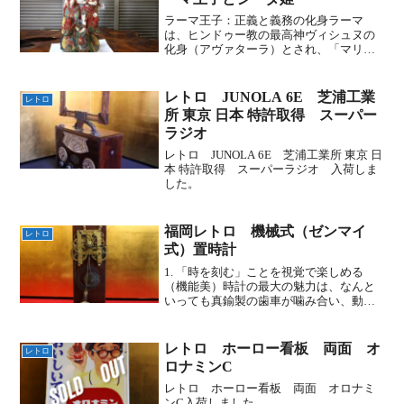
ラーマ王子：正義と義務の化身ラーマ
は、ヒンドゥー教の最高神ヴィシュヌの
化身（アヴァターラ）とされ、「マリア
ーダ・プルショッタマ（最高の道徳を備
えた男）」と呼ばれます。揺るぎない
「ダルマ（義務・正義）」： ラーマの最
レトロ JUNOLA 6E 芝浦工業
レトロ
大の魅力は、私情よりも正義...
所 東京 日本 特許取得 スーパー
ラジオ
レトロ JUNOLA 6E 芝浦工業所 東京 日
本 特許取得 スーパーラジオ 入荷しま
した。
福岡レトロ 機械式（ゼンマイ
レトロ
式）置時計
1. 「時を刻む」ことを視覚で楽しめる
（機能美）時計の最大の魅力は、なんと
いっても真鍮製の歯車が噛み合い、動い
ている様子が見えることです。生命感: カ
チカチとアンクルが動き、振り子が左右
に揺れる様子は、まるで時計が生きてい
レトロ ホーロー看板 両面 オ
レトロ
るかのような「生命...
ロナミンC
レトロ ホーロー看板 両面 オロナミ
ンC入荷しました。