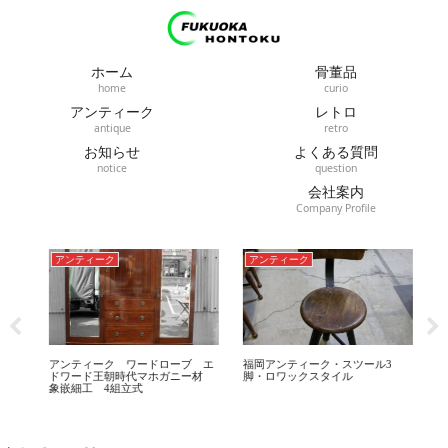
ホーム
骨董品
home
curio
アンティーク
レトロ
antique
retro
お知らせ
よくある質問
notice
question
会社案内
Company Profile
アンティーク
アンティーク
レ
アンティーク ワードローブ エ
福岡アンティーク・スツール3
福
ドワード王朝時代マホガニー材
脚・ロワックスタイル
ナシ
象嵌細工 4組立式