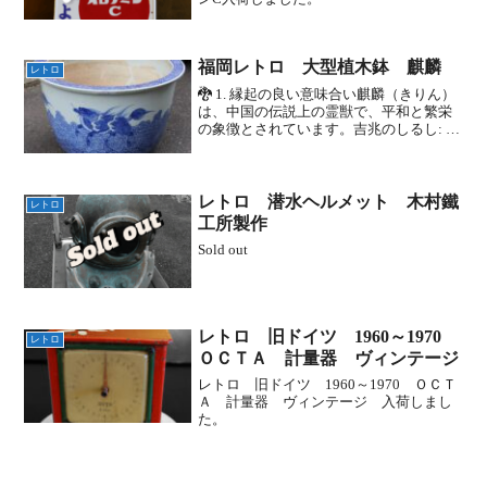
福岡レトロ 大型植木鉢 麒麟
レトロ
🐉 1. 縁起の良い意味合い麒麟（きりん）
は、中国の伝説上の霊獣で、平和と繁栄
の象徴とされています。吉兆のしるし: 皇
帝が善政を敷いたときに出現するとさ
れ、幸運、富、長寿をもたらすと言われ
ています。守護の力: その姿を器に描くこ
とで、邪気を...
レトロ 潜水ヘルメット 木村鐵
レトロ
工所製作
Sold out
レトロ 旧ドイツ 1960～1970
レトロ
ＯＣＴＡ 計量器 ヴィンテージ
レトロ 旧ドイツ 1960～1970 ＯＣＴ
Ａ 計量器 ヴィンテージ 入荷しまし
た。