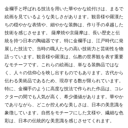
金襴手と呼ばれる技法を用いた華やかな絵付けは、まるで
絵画を見ているような美しさがあります。観音様や羅漢た
ちの穏やかな表情や、細やかな装飾は、作り手の卓越した
技術を感じさせます。 薩摩焼や京薩摩は、長い歴史と伝
統を持つ日本の陶磁器です。特に金襴手は、江戸時代に発
展した技法で、当時の職人たちの高い技術力と芸術性を物
語っています。観音様や羅漢は、仏教の世界観を表す重要
なモチーフです。これらの絵画は、単なる装飾品ではな
く、人々の信仰心を映し出すものでもあります。古代から
伝わる美術品であるため、現存する数が限られています。
特に、金襴手のように高度な技法で作られた作品は、コレ
クターの間でも人気が高く、希少価値があります。華やか
でありながら、どこか控えめな美しさは、日本の美意識を
象徴しています。自然をモチーフにした文様や、繊細な色
彩は、日本の伝統的な美意識を感じさせてくれます。