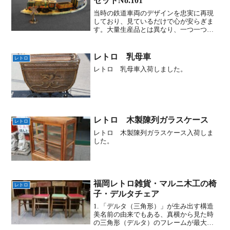
セットNo.101
当時の鉄道車両のデザインを忠実に再現
しており、見ているだけで心が安らぎま
す。大量生産品とは異なり、一つ一つ手
作業で作られているため、温かみのある
手作り感が魅力です。機械では出せな
い、独特の味わいがあります。子供の頃
レトロ 乳母車
レトロ
に持っていたおもちゃを思い...
レトロ 乳母車入荷しました。
レトロ 木製陳列ガラスケース
レトロ
レトロ 木製陳列ガラスケース入荷しま
した。
福岡レトロ雑貨・マルニ木工の椅
レトロ
子・デルタチェア
1. 「デルタ（三角形）」が生み出す構造
美名前の由来でもある、真横から見た時
の三角形（デルタ）のフレームが最大の