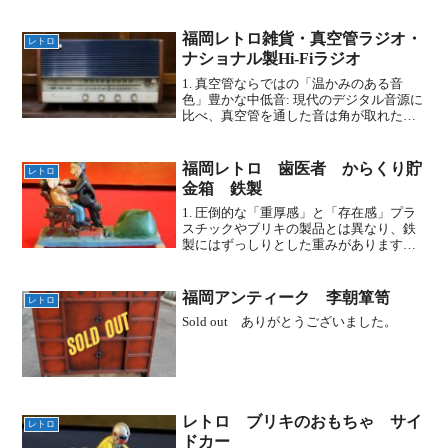
特徴です。無駄のない設計: 背もたれから
後脚にかけて一本のラインがスッと通
り、座面を支える構造が幾何学的で非常
福岡レトロ雑貨・真空管ラジオ・
レトロ
に美しいです。視覚...
ナショナル製Hi-Fiラジオ
1. 真空管ならではの「温かみのある音
色」豊かな中低音: 現代のデジタル音源に
比べ、真空管を通した音は角が取れた柔
らかい響きになります。特に人の声（ナ
レーションや歌声）が非常にリアルに聞
こえ、聴き疲れしにくいのが魅力です。
福岡レトロ 歯医者 からくり貯
レトロ
Hi-Fi設計: ...
金箱 鉄製
1. 圧倒的な「重厚感」と「存在感」プラ
スチックやブリキの製品とは異なり、鉄
製にはずっしりとした重みがあります。
安定感: 手に持った時の満足感はもちろ
ん、置いてあるだけでその場の空気を変
えるような存在感（オブジェとしての
福岡アンティーク 李朝箪笥
レトロ
力）があります。高級...
Sold out ありがとうございました。
レトロ ブリキのおもちゃ サイ
レトロ
ドカー