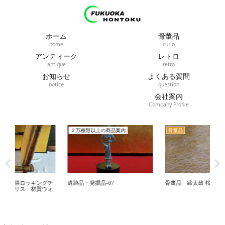
ホーム
骨董品
home
curio
アンティーク
レトロ
antique
retro
お知らせ
よくある質問
notice
question
会社案内
Company Profile
２万種類以上の商品案内
骨董品
骨
チ
遺跡品・発掘品-07
骨董品 締太鼓 桜模様 太鼓バチ
福
ォ
二