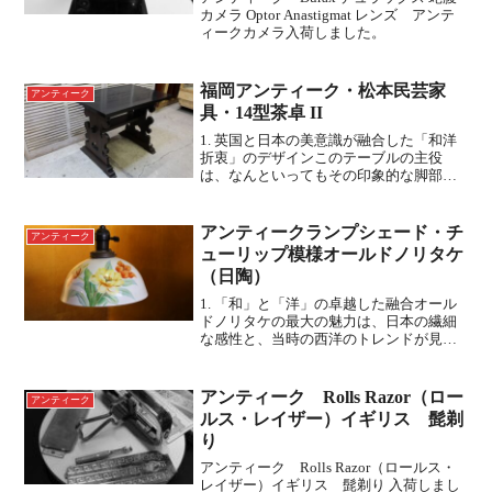
カメラ Optor Anastigmat レンズ アンテ
ィークカメラ入荷しました。
福岡アンティーク・松本民芸家
アンティーク
具・14型茶卓 II
1. 英国と日本の美意識が融合した「和洋
折衷」のデザインこのテーブルの主役
は、なんといってもその印象的な脚部で
す。 これは、イギリスの伝統的な「ウィ
ンザーチェア」の背もたれなどに見られ
る「スプラット（板状の背割り）」のデ
アンティークランプシェード・チ
アンティーク
ザインをモチーフにし...
ューリップ模様オールドノリタケ
（日陶）
1. 「和」と「洋」の卓越した融合オール
ドノリタケの最大の魅力は、日本の繊細
な感性と、当時の西洋のトレンドが見事
に調和している点です。明治から大正、
昭和初期にかけて、日本の職人たちは西
洋の画風（アール・ヌーヴォーやアー
アンティーク Rolls Razor（ロー
アンティーク
ル・デコなど）を熱心に...
ルス・レイザー）イギリス 髭剃
り
アンティーク Rolls Razor（ロールス・
レイザー）イギリス 髭剃り 入荷しまし