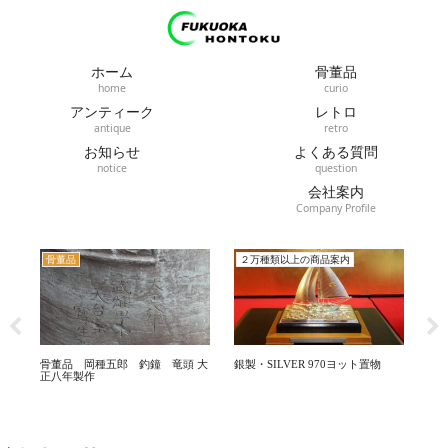
ホーム
骨董品
home
curio
アンティーク
レトロ
antique
retro
お知らせ
よくある質問
notice
question
会社案内
Company Profile
２万種類以上の商品案内
アンティーク
 釣鐘 竜頭 大
銀製・SILVER 970ヨット置物
アンティーク 足踏みオル
山野オルガン 日本楽器横浜
場 『現ヤマハ』