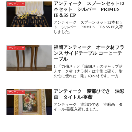
アンティーク スプーンセット12
アンティーク
本セット シルバー PRIMUS
IE＆SS EP
アンティーク スプーンセット12本セッ
ト シルバー PRIMUS IE＆SS EP入荷
しました。
福岡アンティーク オーク材フラ
アンティーク
ンス サイドテーブル コーヒーテ
ーブル
1. 「力強さ」と「繊細さ」のギャップ萌
えオーク材（ナラ材）は非常に硬く、耐
久性に優れた「剛」の木材です。一方
で、このテーブルのデザインは猫脚（カ
ブリオールレッグ）や、天板下の幕板に
施された波打つような曲線など、非常に
アンティーク 渡部ひでき 油彩
アンティーク
優雅で「柔」の印象を与...
画 タイトル/薔薇
アンティーク 渡部ひでき 油彩画 タ
イトル/薔薇入荷しました。