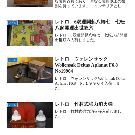
な暖房器具であり、単なる暖房以上の役
割を持っています。1. インテリアとして
の美しさと存在感デザイン: 長火鉢は、木
製の美しい木目や重厚感のあるデザイン
が特徴で、和室だけでなくモダンな空間
レトロ 6双運開起八轉七 七転
レトロ
にも趣のあるア...
八起開運出世双六
レトロ 6双運開起八轉七 七転八起開運
出世双六入荷しました。
レトロ ウォレンサック
レトロ
Wollensak Deltas Aplanat F6.8
No19904
レトロ ウォレンサックWollensak Deltas
Aplanat F6.8 No１９９０４入荷しまし
た。
レトロ 竹村式強力消火弾
レトロ
レトロ 竹村式強力消火弾入荷しまし
た。