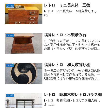
レトロ ミニ長火鉢 五徳
レトロ
レトロ ミニ長火鉢 五徳入荷しまし
た。
福岡レトロ・木製踏み台
レトロ
1. 「台形（末広がり）」の美しいフォル
ムと実用性構造的に下へ向かって広がる
台形（ピラミッド型）のデザインが目を
引きます。抜群の安定感： 乗ったときに
横揺れしにくく、踏み台として最も安全
で実用的な形です。視覚的な美しさ： 日
本の伝統的な「末...
福岡レトロ 和太鼓飾り棚
レトロ
唯一無二のデザイン性本物の和太鼓の胴
部分を再利用して作られているため、一
般的な棚にはない独特な存在感がありま
す。太鼓ならではの丸いフォルム、革の
質感、そして鋲（びょう）の装飾が、和
の趣を強く感じさせます。これは、他に
はない唯一無二のデザイン...
レトロ 昭和木製レトロガラス棚
レトロ
レトロ 昭和木製レトロガラス棚入荷し
ました。