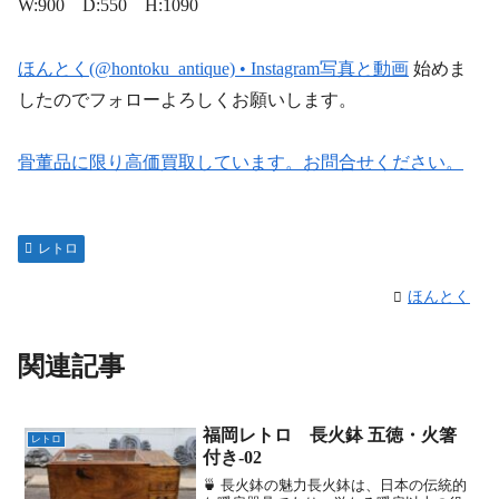
W:900 D:550 H:1090
ほんとく(@hontoku_antique) • Instagram写真と動画
始めま
したのでフォローよろしくお願いします。
骨董品に限り高価買取しています。お問合せください。
レトロ
ほんとく
関連記事
福岡レトロ 長火鉢 五徳・火箸
レトロ
付き-02
🍵 長火鉢の魅力長火鉢は、日本の伝統的