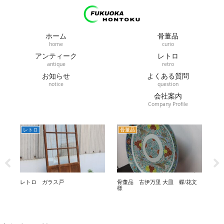
ホーム
骨董品
home
curio
アンティーク
レトロ
antique
retro
お知らせ
よくある質問
notice
question
会社案内
Company Profile
骨董品
レトロ
レ
骨董品 古伊万里 大皿 蝶/花文
福岡レトロ 機械式（ゼンマイ
福
様
式）置時計