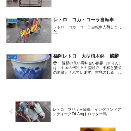
レトロ コカ・コーラ自転車
レトロ
レトロ コカ・コーラ自転車入荷しまし
た。
福岡レトロ 大型植木鉢 麒麟
レトロ
🐉 1. 縁起の良い意味合い麒麟（きりん）
は、中国の伝説上の霊獣で、平和と繁栄
の象徴とされています。吉兆のしるし: 皇
帝が善政を敷いたときに出現するとさ
れ、幸運、富、長寿をもたらすと言われ
ています。守護の力: その姿を器に描くこ
とで、邪気を...
レトロ ブリキ三輪車 イングランドア
ンティークTri-Angトロッター馬