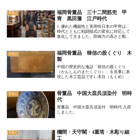
を経て酸化し、単なる金属ではない独特
の鈍い輝きと、しっとりとした質感を醸
し出しています。これは...
福岡骨董品 三十二間筋兜 甲
骨董品
冑 黒田藩 江戸時代
1. 優れた機能性と実用性日本の甲冑は、
時代とともに戦闘様式の変化に対応して
進化してきました。防御力の高さと動き
やすさの両立甲冑は、「小札（こざ
ね）」と呼ばれる小さな鉄や革の板を、
**威し糸（おどしいと）**で幾重にもつ
福岡骨董品 韓信の股くぐり 木
骨董品
なぎ合わせる構造（小...
製
中国の歴史的な逸話「韓信の股くぐり
（かんしんのまたくぐり）」を見事に表
現した木工芸品です1. 木目（もくめ）が
作り出す「空気感」背景の板の木目が、
単なる無地のキャンバスではなく、自然
な風景の一部として機能しています。横
骨董品 中国大皿呉須染付 明時
骨董品
に流れるような木目が、...
代
骨董品 中国大皿呉須染付 明時代 入荷
しました。
欄間・天守閣・4重塔・木彫り細
骨董品
工