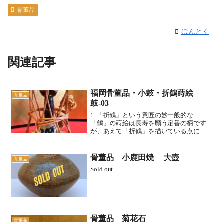
骨董品
ほんとく
関連記事
福岡骨董品・小鼓・折鶴蒔絵
骨董品
鼓-03
1. 「折鶴」という意匠の妙一般的な
「鶴」の蒔絵は長寿を願う定番の柄です
が、あえて「折鶴」を描いている点に、
日本らしい情緒と遊び心が詰まっていま
す。幾何学的な美しさ: 本物の鳥ではな
く、折り紙という「人の手で作られた
骨董品 小鹿田焼 大壺
骨董品
形」を漆器に落とし込むこ...
Sold out
骨董品 菊花石
骨董品