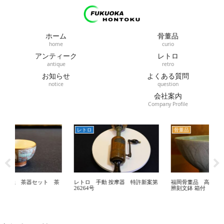
ホーム
骨董品
home
curio
アンティーク
レトロ
antique
retro
お知らせ
よくある質問
notice
question
会社案内
Company Profile
レトロ
骨董品
骨
茶
レトロ 手動 按摩器 特許新案第
福岡骨董品 高麗時代 高麗青磁蓮
骨
26264号
辨刻文鉢 箱付
焼 