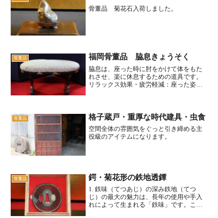
骨董品 菊花石入荷しました。
福岡骨董品 脇息きょうそく
骨董品
脇息は、座った時に肘をかけて体をもた
れさせ、楽に休息するための道具です。
リラックス効果・疲労軽減：座った姿勢
で肘を置くことで、腕や肩、背中の負担
が軽減され、リラックスできます。特に
和室での床座や座椅子での休息時、読
書、テレビ鑑賞などで快適に...
格子蔵戸・重厚な時代建具・虫食
骨董品
空間全体の雰囲気をぐっと引き締める主
役級のアイテムになります。
鍔・菊花形の鉄地透鐔
骨董品
1. 鉄味（てつあじ）の深み鉄地（てつ
じ）の最大の魅力は、長年の使用や手入
れによって生まれる「鉄味」です。この
鐔に見られる古色の帯びた鉄肌は、時代