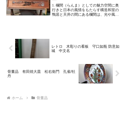
1. 欄間（らんま）としての魅力空間に奥
行きと日本の風情をもたらす構造和室の
鴨居と天井の間にある欄間は、光や風を
通しながら、隣り合う空間をゆるやかに
つなぐ日本建築の知恵です。この作品の
ような「透かし彫り（彫刻部分の背景が
抜けている技法）」は...
レトロ 木彫りの看板 守口如瓶 防意如
城 中文名
骨董品 有田焼大皿 松右衛門 孔雀/牡
丹
ホーム
骨董品